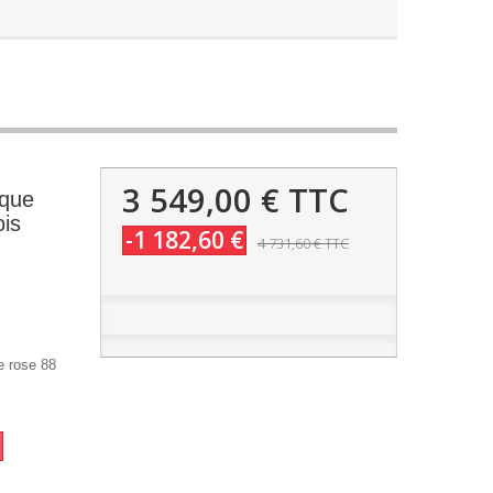
3 549,00 €
TTC
ique
ois
-1 182,60 €
4 731,60 €
TTC
 rose 88