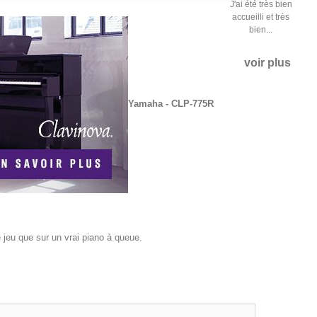
J'ai été très bien
accueilli et très
bien...
voir plus
Yamaha - CLP-775R
jeu que sur un vrai piano à queue.