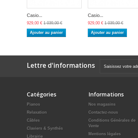
Casio...
Casio...
929,00 €
1 039,00 €
929,00 €
1 039,00 €
Ajouter au panier
Ajouter au panier
Lettre d'informations
Catégories
Informations
Pianos
Nos magasins
Relaxation
Contactez-nous
Câbles
Conditions Générales de
Vente
Claviers & Synthés
Mentions légales
Librairie