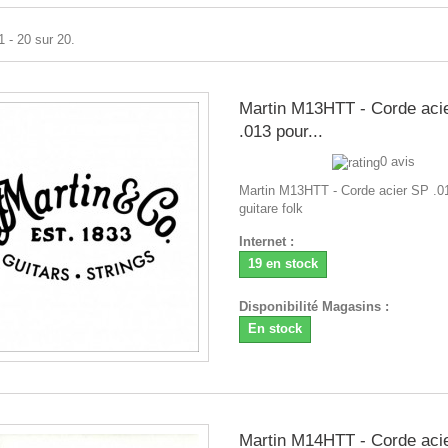
1 - 20 sur 20.
Martin M13HTT - Corde aci
.013 pour...
0 avis
Martin M13HTT - Corde acier SP .0
guitare folk
Internet :
19 en stock
Disponibilité Magasins :
En stock
Martin M14HTT - Corde acie