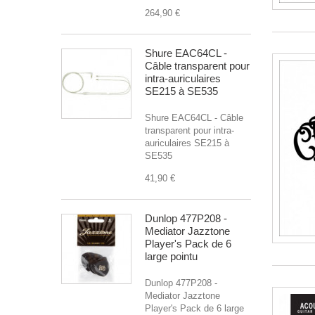
264,90 €
Shure EAC64CL -
Câble transparent pour
intra-auriculaires
SE215 à SE535
Shure EAC64CL - Câble
transparent pour intra-
auriculaires SE215 à
SE535
41,90 €
Dunlop 477P208 -
Mediator Jazztone
Player's Pack de 6
large pointu
Dunlop 477P208 -
Mediator Jazztone
Player's Pack de 6 large