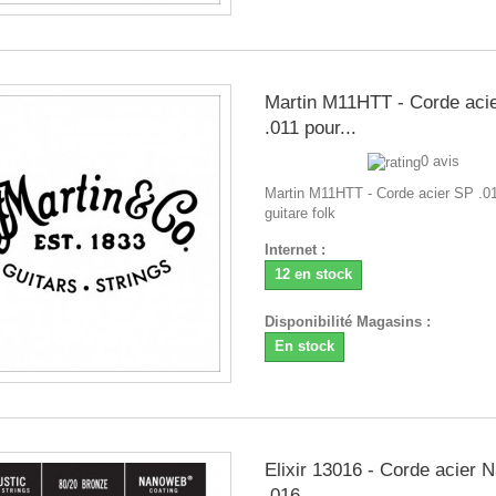
Martin M11HTT - Corde aci
.011 pour...
0 avis
Martin M11HTT - Corde acier SP .0
guitare folk
Internet :
12 en stock
Disponibilité Magasins :
En stock
Elixir 13016 - Corde acier
.016...