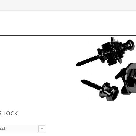
S LOCK
tock