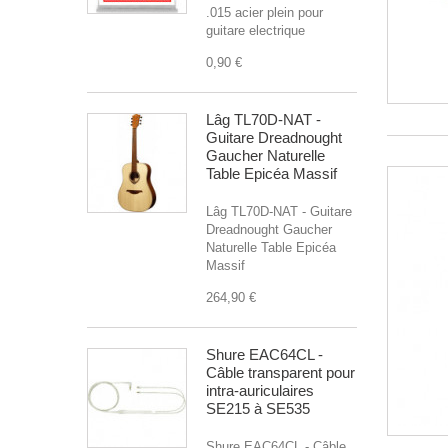
.015 acier plein pour
guitare electrique
0,90 €
Lâg TL70D-NAT -
Guitare Dreadnought
Gaucher Naturelle
Table Epicéa Massif
Lâg TL70D-NAT - Guitare
Dreadnought Gaucher
Naturelle Table Epicéa
Massif
264,90 €
Shure EAC64CL -
Câble transparent pour
intra-auriculaires
SE215 à SE535
Shure EAC64CL - Câble