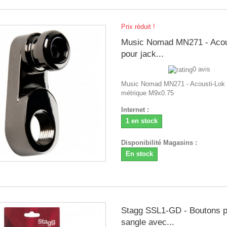
Prix réduit !
Music Nomad MN271 - Acou
pour jack...
0 avis
Music Nomad MN271 - Acousti-Lok 
métrique M9x0.75
Internet :
1 en stock
Disponibilité Magasins :
En stock
Stagg SSL1-GD - Boutons p
sangle avec...