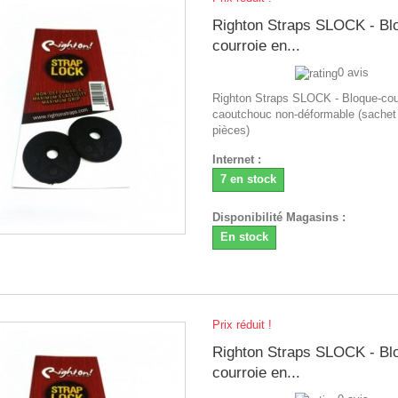
Righton Straps SLOCK - Bl
courroie en...
0 avis
Righton Straps SLOCK - Bloque-cou
caoutchouc non-déformable (sachet
pièces)
Internet :
7 en stock
Disponibilité Magasins :
En stock
Prix réduit !
Righton Straps SLOCK - Bl
courroie en...