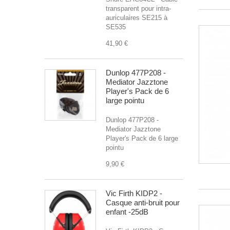
transparent pour intra-
auriculaires SE215 à
SE535
41,90 €
Dunlop 477P208 -
Mediator Jazztone
Player's Pack de 6
large pointu
Dunlop 477P208 -
Mediator Jazztone
Player's Pack de 6 large
pointu
9,90 €
Vic Firth KIDP2 -
Casque anti-bruit pour
enfant -25dB