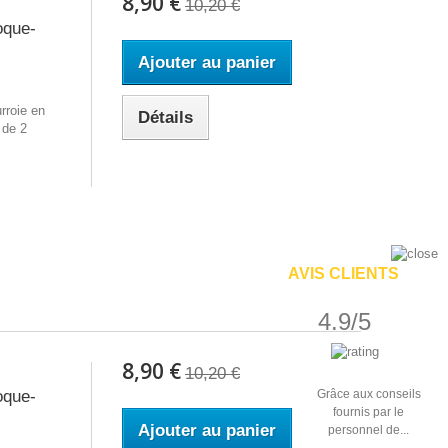
8,90 €
10,20 €
oque-
Ajouter au panier
rroie en
Détails
 de 2
AVIS CLIENTS
4.9/5
8,90 €
10,20 €
Grâce aux conseils
oque-
fournis par le
Ajouter au panier
personnel de...