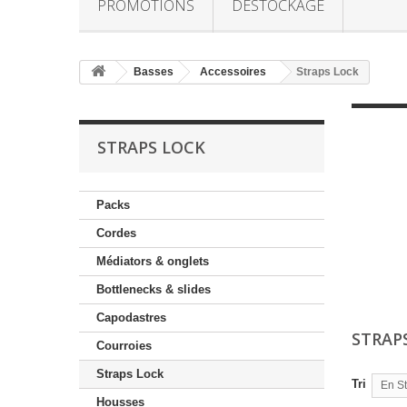
PROMOTIONS
DESTOCKAGE
Basses
Accessoires
Straps Lock
STRAPS LOCK
Packs
Cordes
Médiators & onglets
Bottlenecks & slides
Capodastres
STRAP
Courroies
Straps Lock
Tri
En S
Housses