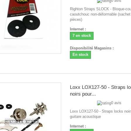
0 avis
Righton Straps SLOCK - Bloque-cou
caoutchouc non-déformable (sachet
pièces)
Internet :
7 en stock
Disponibilité Magasins :
En stock
Loxx LOX127-50 - Straps l
noirs pour...
0 avis
Loxx LOX127-50 - Straps locks noir
guitare acoustique
Internet :