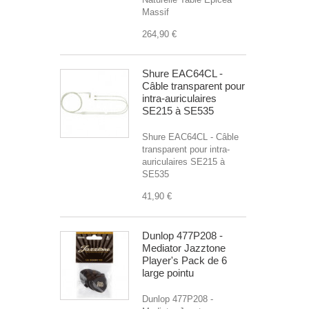
Massif
264,90 €
Shure EAC64CL -
Câble transparent pour
intra-auriculaires
SE215 à SE535
Shure EAC64CL - Câble
transparent pour intra-
auriculaires SE215 à
SE535
41,90 €
Dunlop 477P208 -
Mediator Jazztone
Player's Pack de 6
large pointu
Dunlop 477P208 -