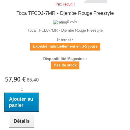
Prix réduit !
Toca TFCDJ-7MR - Djembe Rouge Freestyle
0 avis
Toca TFCDJ-7MR - Djembe Rouge Freestyle
Internet :
Expédié habituellement en 3-5 jours
Disponibilité Magasins :
Pas de stock
57,90 €
65,40
€
Ajouter au
panier
Détails