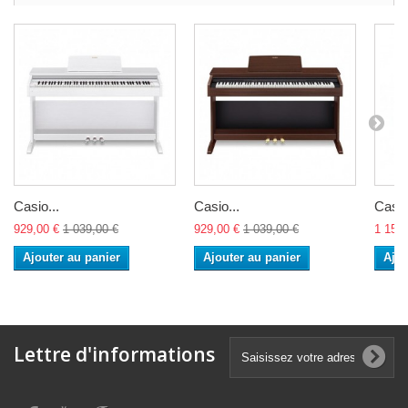
Casio...
Casio...
Casio
929,00 €
1 039,00 €
929,00 €
1 039,00 €
1 159,
Ajouter au panier
Ajouter au panier
Ajou
Lettre d'informations