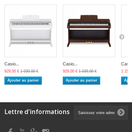
Casio...
Casio...
Casio
929,00 €
1 039,00 €
929,00 €
1 039,00 €
1 159,
Ajouter au panier
Ajouter au panier
Ajou
Lettre d'informations