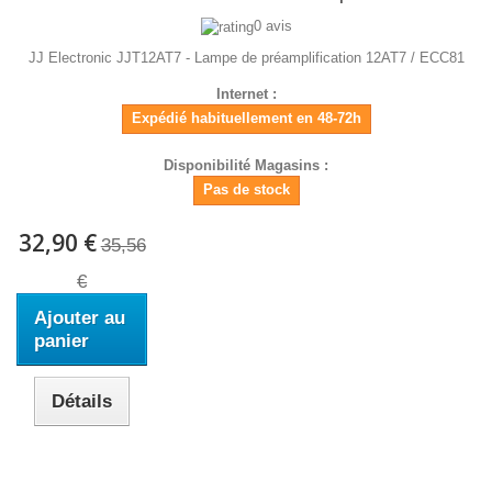
0 avis
JJ Electronic JJT12AT7 - Lampe de préamplification 12AT7 / ECC81
Internet :
Expédié habituellement en 48-72h
Disponibilité Magasins :
Pas de stock
32,90 €
35,56
€
Ajouter au
panier
Détails