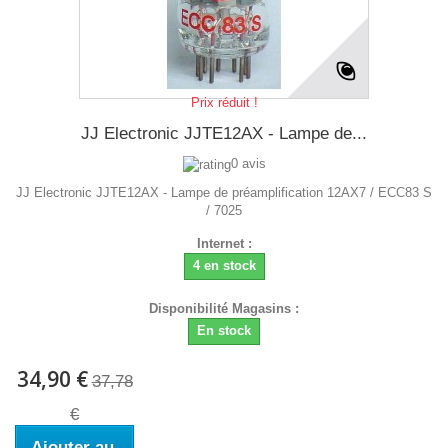
Prix réduit !
JJ Electronic JJTE12AX - Lampe de...
0 avis
JJ Electronic JJTE12AX - Lampe de préamplification 12AX7 / ECC83 S
/ 7025
Internet :
4 en stock
Disponibilité Magasins :
En stock
34,90 €
37,78
€
Ajouter au