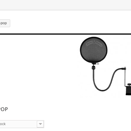
-pop
POP
tock