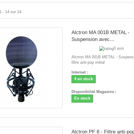
1 - 14 sur 14.
Alctron MA 001B METAL -
Suspension avec...
0 avis
Alctron MA 001B METAL - Suspens
filtre anti-pop métal
Internet :
4 en stock
Disponibilité Magasins :
En stock
Alctron PF 8 - Filtre anti-p