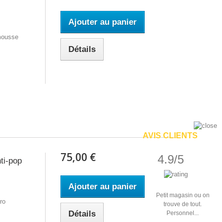
Ajouter au panier
 mousse
Détails
AVIS CLIENTS
75,00 €
4.9/5
ti-pop
Ajouter au panier
Petit magasin ou on
ro
trouve de tout.
Détails
Personnel...