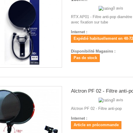
0 avis
RTX AP01 - Filtre anti-pop diamètr
avec fixation sur tube
Internet :
Expédié habituellement en 48-7
Disponibilité Magasins :
Pas de stock
Alctron PF 02 - Filtre anti-p
0 avis
Alctron PF 02 - Filtre anti-pop
Internet :
Article en précommande