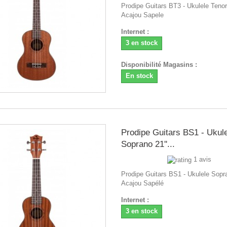
Prodipe Guitars BT3 - Ukulele Tenor
Acajou Sapele
Internet :
3 en stock
Disponibilité Magasins :
En stock
Prodipe Guitars BS1 - Ukul
Soprano 21''...
1 avis
Prodipe Guitars BS1 - Ukulele Sopra
Acajou Sapélé
Internet :
3 en stock