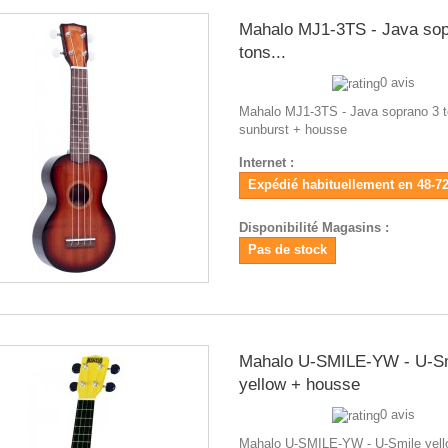
Mahalo MJ1-3TS - Java sop
tons...
0 avis
Mahalo MJ1-3TS - Java soprano 3 
sunburst + housse
Internet :
Expédié habituellement en 48-7
Disponibilité Magasins :
Pas de stock
Mahalo U-SMILE-YW - U-S
yellow + housse
0 avis
Mahalo U-SMILE-YW - U-Smile yell