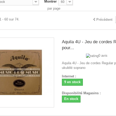
Montrer
tock
60
par page
1 - 60 sur 74.
Précédent
Aquila 4U - Jeu de cordes 
pour...
0 avis
Aquila 4U - Jeu de cordes Regular 
ukulélé soprano
Internet :
9 en stock
Disponibilité Magasins :
En stock