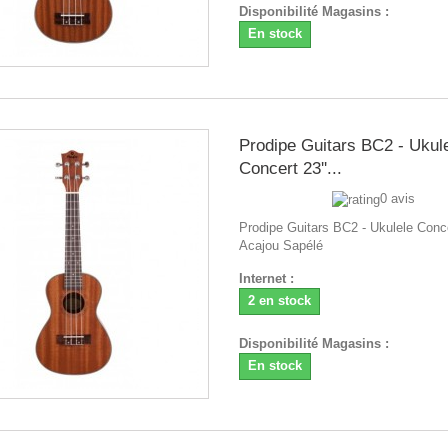
Disponibilité Magasins :
En stock
Prodipe Guitars BC2 - Ukul
Concert 23''...
0 avis
Prodipe Guitars BC2 - Ukulele Conce
Acajou Sapélé
Internet :
2 en stock
Disponibilité Magasins :
En stock