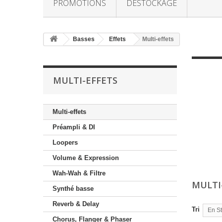
PROMOTIONS
DESTOCKAGE
Basses
Effets
Multi-effets
MULTI-EFFETS
Multi-effets
Préampli & DI
Loopers
Volume & Expression
Wah-Wah & Filtre
MULTI
Synthé basse
Reverb & Delay
Tri
En S
Chorus, Flanger & Phaser