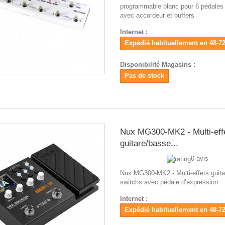
programmable blanc pour 6 pédales 
avec accordeur et buffers
Internet :
Expédié habituellement en 48-7
Disponibilité Magasins :
Pas de stock
Nux MG300-MK2 - Multi-eff
guitare/basse...
0 avis
Nux MG300-MK2 - Multi-effets guita
switchs avec pédale d’expression
Internet :
Expédié habituellement en 48-7