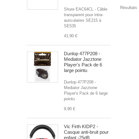
Résultats 1
Shure EAC64CL - Câble
transparent pour intra-
auriculaires SE215 à
SE535
41,90 €
Dunlop 477P208 -
Mediator Jazztone
Player's Pack de 6
large pointu
Dunlop 477P208 -
Mediator Jazztone
Player's Pack de 6 large
pointu
9,90 €
Vic Firth KIDP2 -
Casque anti-bruit pour
enfant -25dB