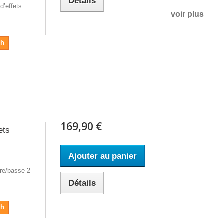
Détails
d’effets
voir plus
2h
169,90 €
ets
Ajouter au panier
re/basse 2
Détails
2h