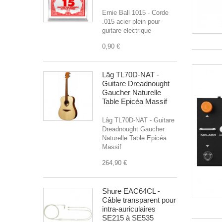
Ernie Ball 1015 - Corde
.015 acier plein pour
guitare electrique
0,90 €
Lâg TL70D-NAT -
Guitare Dreadnought
Gaucher Naturelle
Table Epicéa Massif
Lâg TL70D-NAT - Guitare
Dreadnought Gaucher
Naturelle Table Epicéa
Massif
264,90 €
Shure EAC64CL -
Câble transparent pour
intra-auriculaires
SE215 à SE535