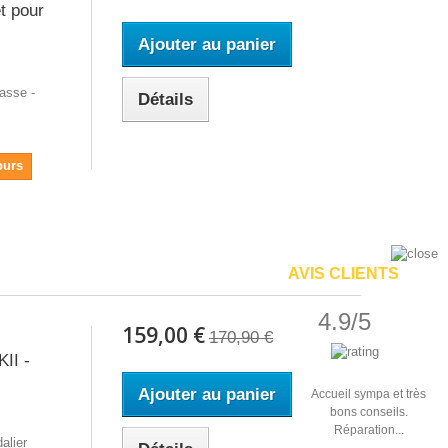
t pour
Ajouter au panier
asse -
Détails
ours
AVIS CLIENTS
4.9/5
159,00 €
170,90 €
II -
Ajouter au panier
Accueil sympa et très
bons conseils.
Réparation...
alier