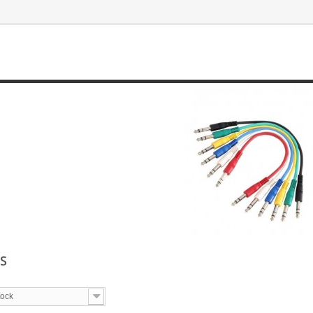
HS
tock