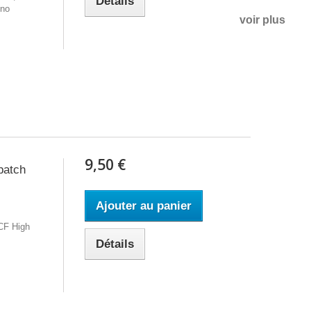
Détails
ono
voir plus
9,50 €
patch
Ajouter au panier
CF High
Détails