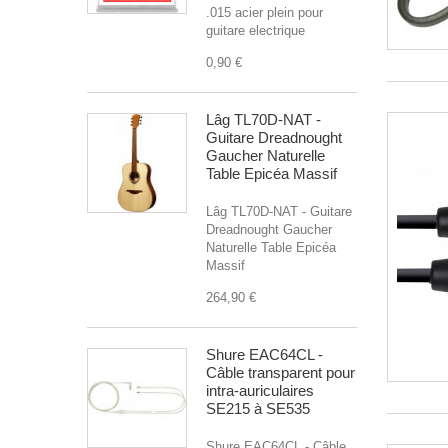
.015 acier plein pour
guitare electrique
0,90 €
Lâg TL70D-NAT -
Guitare Dreadnought
Gaucher Naturelle
Table Epicéa Massif
Lâg TL70D-NAT - Guitare
Dreadnought Gaucher
Naturelle Table Epicéa
Massif
264,90 €
Shure EAC64CL -
Câble transparent pour
intra-auriculaires
SE215 à SE535
Shure EAC64CL - Câble