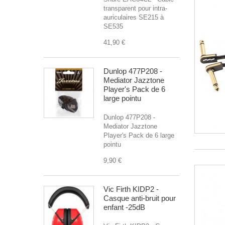
transparent pour intra-
auriculaires SE215 à
SE535
41,90 €
Dunlop 477P208 -
Mediator Jazztone
Player's Pack de 6
large pointu
Dunlop 477P208 -
Mediator Jazztone
Player's Pack de 6 large
pointu
9,90 €
Vic Firth KIDP2 -
Casque anti-bruit pour
enfant -25dB