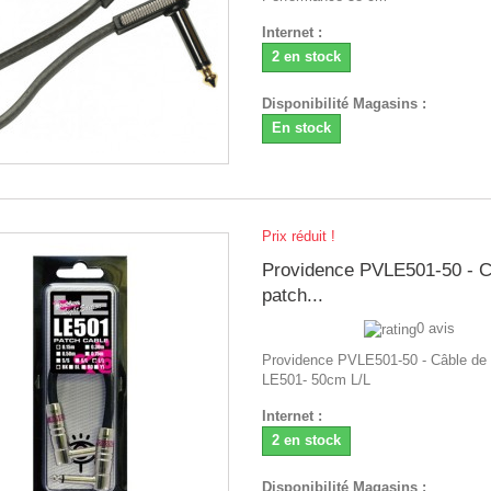
Internet :
2 en stock
Disponibilité Magasins :
En stock
Prix réduit !
Providence PVLE501-50 - C
patch...
0 avis
Providence PVLE501-50 - Câble de
LE501- 50cm L/L
Internet :
2 en stock
Disponibilité Magasins :