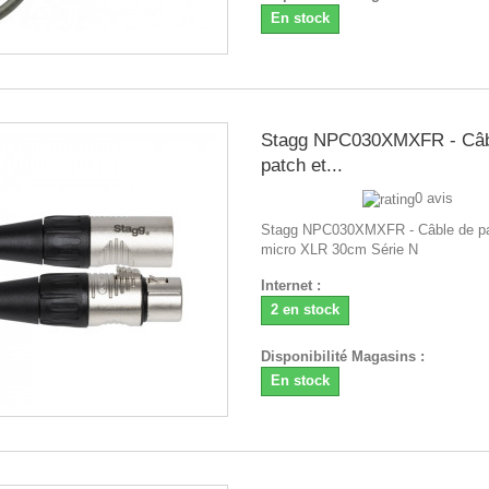
En stock
Stagg NPC030XMXFR - Câb
patch et...
0 avis
Stagg NPC030XMXFR - Câble de pa
micro XLR 30cm Série N
Internet :
2 en stock
Disponibilité Magasins :
En stock