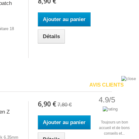
8,90 €
patch
Ajouter au panier
itare 18
Détails
AVIS CLIENTS
4.9/5
6,90 €
7,80 €
en Z
Ajouter au panier
Toujours un bon
accueil et de bons
conseils et...
ack 6,35mm