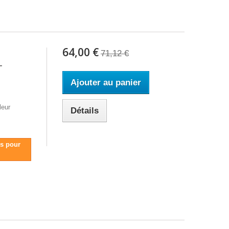
64,00 €
71,12 €
-
Ajouter au panier
leur
Détails
us pour