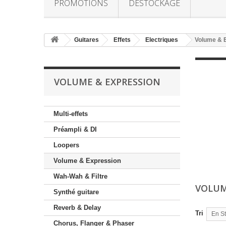
PROMOTIONS
DESTOCKAGE
Guitares
Effets
Electriques
Volume & 
VOLUME & EXPRESSION
Multi-effets
Préampli & DI
Loopers
Volume & Expression
Wah-Wah & Filtre
VOLUM
Synthé guitare
Reverb & Delay
Tri
En S
Chorus, Flanger & Phaser