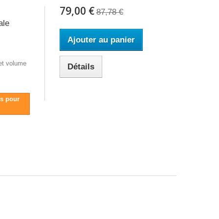
79,00 €
87,78 €
ale
Ajouter au panier
et volume
Détails
us pour