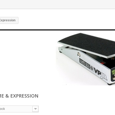
Expression
E & EXPRESSION
tock