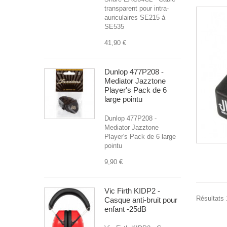
transparent pour intra-
auriculaires SE215 à
SE535
41,90 €
Dunlop 477P208 -
Mediator Jazztone
Player's Pack de 6
large pointu
Dunlop 477P208 -
Mediator Jazztone
Player's Pack de 6 large
pointu
9,90 €
Vic Firth KIDP2 -
Résultats 1
Casque anti-bruit pour
enfant -25dB