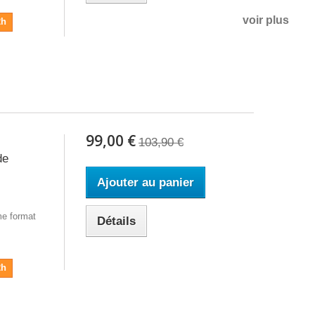
voir plus
2h
99,00 €
103,90 €
de
Ajouter au panier
e format
Détails
2h