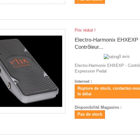
Prix réduit !
Electro-Harmonix EHXEXP 
Contrôleur...
0 avis
Electro-Harmonix EHXEXP - Contrô
Expression Pedal
Internet :
Rupture de stock, contactez-no
le délai
Disponibilité Magasins :
Pas de stock