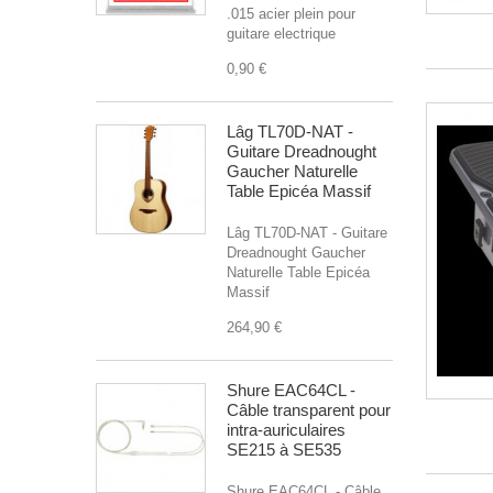
.015 acier plein pour
guitare electrique
0,90 €
Lâg TL70D-NAT -
Guitare Dreadnought
Gaucher Naturelle
Table Epicéa Massif
Lâg TL70D-NAT - Guitare
Dreadnought Gaucher
Naturelle Table Epicéa
Massif
264,90 €
Shure EAC64CL -
Câble transparent pour
intra-auriculaires
SE215 à SE535
Shure EAC64CL - Câble