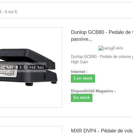
 - 6 sur 6.
Dunlop GCB80 - Pedale de
passive...
0 avis
Dunlop GCB80 - Pedale de volume 
High Gain
Internet :
1 en stock
Disponibilité Magasins :
En stock
MXR DVP4 - Pédale de vol