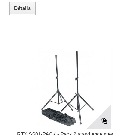
Détails
RTX SS01-PACK - Pack 2 stand enceintes...