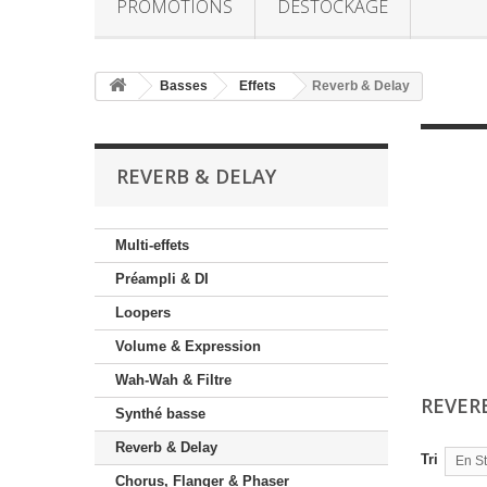
PROMOTIONS
DESTOCKAGE
Basses
Effets
Reverb & Delay
REVERB & DELAY
Multi-effets
Préampli & DI
Loopers
Volume & Expression
Wah-Wah & Filtre
REVER
Synthé basse
Reverb & Delay
Tri
En S
Chorus, Flanger & Phaser