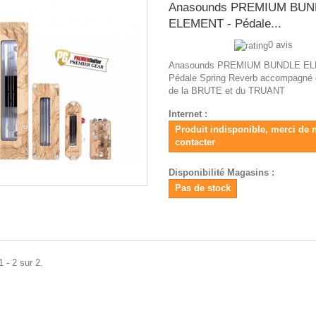
Anasounds PREMIUM BU
ELEMENT - Pédale...
0 avis
Anasounds PREMIUM BUNDLE EL
Pédale Spring Reverb accompagné
de la BRUTE et du TRUANT
Internet :
Produit indisponible, merci de 
contacter
Disponibilité Magasins :
Pas de stock
 - 2 sur 2.