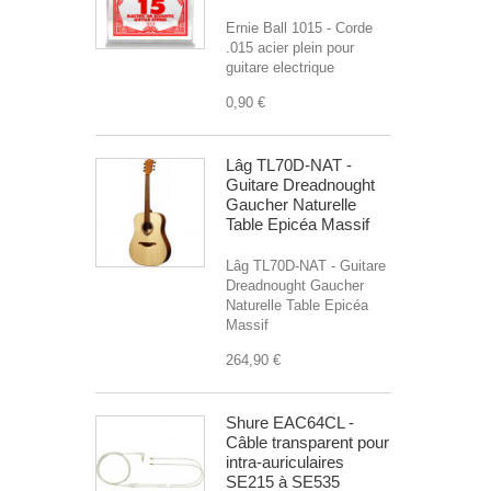
Ernie Ball 1015 - Corde
.015 acier plein pour
guitare electrique
0,90 €
Lâg TL70D-NAT -
Guitare Dreadnought
Gaucher Naturelle
Table Epicéa Massif
Lâg TL70D-NAT - Guitare
Dreadnought Gaucher
Naturelle Table Epicéa
Massif
264,90 €
Shure EAC64CL -
Câble transparent pour
intra-auriculaires
SE215 à SE535