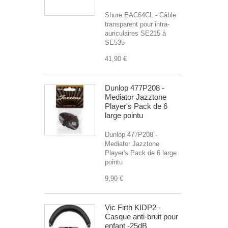
Shure EAC64CL - Câble
transparent pour intra-
auriculaires SE215 à
SE535
41,90 €
Dunlop 477P208 -
Mediator Jazztone
Player's Pack de 6
large pointu
Dunlop 477P208 -
Mediator Jazztone
Player's Pack de 6 large
pointu
9,90 €
Vic Firth KIDP2 -
Casque anti-bruit pour
enfant -25dB