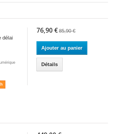
76,90 €
85,90 €
délai
Ajouter au panier
umérique
Détails
2h