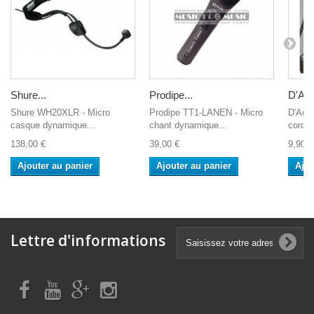
Shure...
Prodipe...
D'Add
Shure WH20XLR - Micro
Prodipe TT1-LANEN - Micro
D'Add
casque dynamique...
chant dynamique...
cordes
138,00 €
39,00 €
9,90 €
Ajouter au panier
Ajouter au panier
Ajou
Lettre d'informations