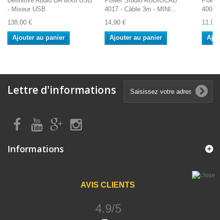
Definitive Audio DA MX6 USB
Power Studio AUDIOCAB
Power
- Mixeur USB
4017 - Câble 3m - MINI...
4004 -
138,00 €
14,90 €
11,90 
Ajouter au panier
Ajouter au panier
Ajou
Lettre d'informations
Informations
AVIS CLIENTS
4.9/5