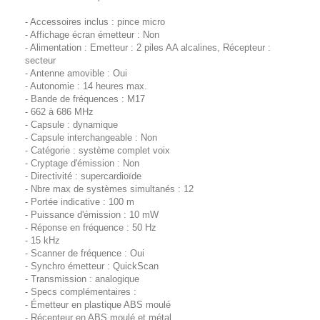
- Accessoires inclus : pince micro
- Affichage écran émetteur : Non
- Alimentation : Emetteur : 2 piles AA alcalines, Récepteur :
secteur
- Antenne amovible : Oui
- Autonomie : 14 heures max.
- Bande de fréquences : M17
- 662 à 686 MHz
- Capsule : dynamique
- Capsule interchangeable : Non
- Catégorie : système complet voix
- Cryptage d'émission : Non
- Directivité : supercardioïde
- Nbre max de systèmes simultanés : 12
- Portée indicative : 100 m
- Puissance d'émission : 10 mW
- Réponse en fréquence : 50 Hz
- 15 kHz
- Scanner de fréquence : Oui
- Synchro émetteur : QuickScan
- Transmission : analogique
- Specs complémentaires :
- Émetteur en plastique ABS moulé
- Récepteur en ABS moulé et métal