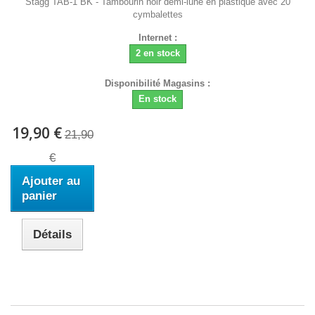
Stagg TAB-1 BK - Tambourin noir demi-lune en plastique avec 20
cymbalettes
Internet :
2 en stock
Disponibilité Magasins :
En stock
19,90 €
21,90
€
Ajouter au
panier
Détails