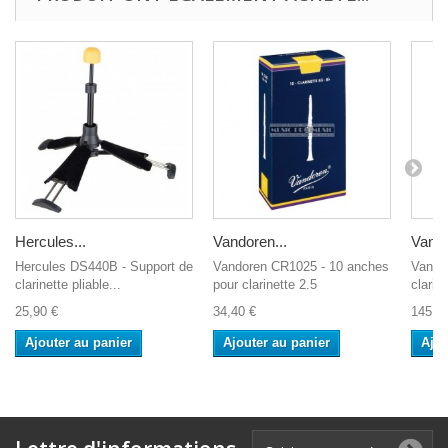
Hercules...
Vandoren...
Vando
Hercules DS440B - Support de
Vandoren CR1025 - 10 anches
Vando
clarinette pliable...
pour clarinette 2.5
clarin
25,90 €
34,40 €
145,0
Ajouter au panier
Ajouter au panier
Ajou