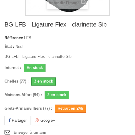
Agrandir l'image
BG LFB - Ligature Flex - clarinette Sib
Référence
LFB
État :
Neuf
BG LFB - Ligature Flex - clarinette Sib
Internet :
En stock
Chelles (77) :
3 en stock
Maisons-Alfort (94) :
2 en stock
Gretz-Armainvilliers (77) :
Retrait en 24h
Partager
Google+
Envoyer à un ami