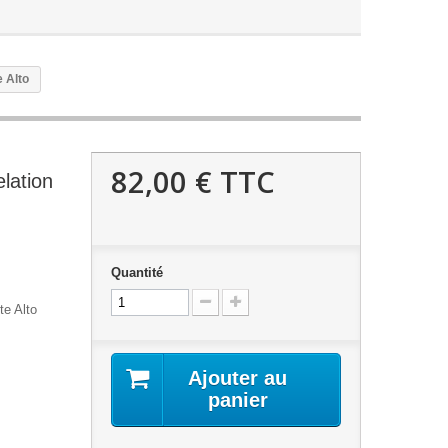
e Alto
82,00 €
TTC
lation
Quantité
te Alto
Ajouter au
panier