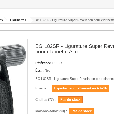
cs
Clarinettes
BG L82SR - Ligurature Super Revelation pour clarinett
BG L82SR - Ligurature Super Reve
pour clarinette Alto
Référence
L82SR
État :
Neuf
BG L82SR - Ligurature Super Revelation pour clarinet
Internet :
Expédié habituellement en 48-72h
Chelles (77) :
Pas de stock
Maisons-Alfort (94) :
Pas de stock