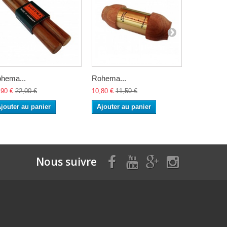
hema...
Rohema...
Rohema...
,90 €
22,00 €
10,80 €
11,50 €
10,80 €
11,
jouter au panier
Ajouter au panier
Ajouter a
Nous suivre