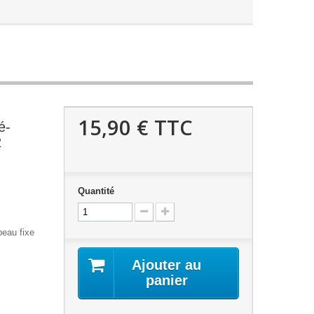
15,90 €
TTC
é-
2
Quantité
peau fixe
Ajouter au
panier