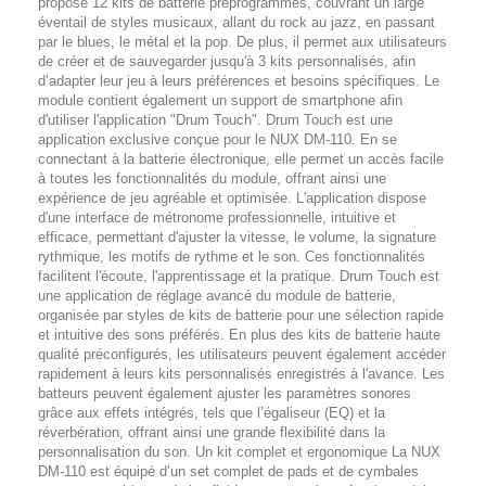
propose 12 kits de batterie préprogrammés, couvrant un large
éventail de styles musicaux, allant du rock au jazz, en passant
par le blues, le métal et la pop. De plus, il permet aux utilisateurs
de créer et de sauvegarder jusqu'à 3 kits personnalisés, afin
d’adapter leur jeu à leurs préférences et besoins spécifiques. Le
module contient également un support de smartphone afin
d'utiliser l'application "Drum Touch". Drum Touch est une
application exclusive conçue pour le NUX DM-110. En se
connectant à la batterie électronique, elle permet un accès facile
à toutes les fonctionnalités du module, offrant ainsi une
expérience de jeu agréable et optimisée. L'application dispose
d'une interface de métronome professionnelle, intuitive et
efficace, permettant d'ajuster la vitesse, le volume, la signature
rythmique, les motifs de rythme et le son. Ces fonctionnalités
facilitent l'écoute, l'apprentissage et la pratique. Drum Touch est
une application de réglage avancé du module de batterie,
organisée par styles de kits de batterie pour une sélection rapide
et intuitive des sons préférés. En plus des kits de batterie haute
qualité préconfigurés, les utilisateurs peuvent également accéder
rapidement à leurs kits personnalisés enregistrés à l'avance. Les
batteurs peuvent également ajuster les paramètres sonores
grâce aux effets intégrés, tels que l’égaliseur (EQ) et la
réverbération, offrant ainsi une grande flexibilité dans la
personnalisation du son. Un kit complet et ergonomique La NUX
DM-110 est équipé d’un set complet de pads et de cymbales