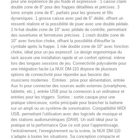
pour une expérience de jeu fluide et expressive : 1 caisse claire
double zone de 8" pour des frappes détaillées et précises. 3
toms simple zone de 8", parfaits pour les grooves et fills
dynamiques. 1 grosse caisse avec pad de 6" dédié, offrant un
ressenti réaliste et la possibilité de jouer avec une double pédale.
1 hi-hat double zone de 10" avec pédale de contrôle, permettant
des ouvertures et fermetures précises. 1 crash double zone de
10" avec fonction choke, offrant la possibilité d'étouffer la
cymbale après la frappe. 1 ride double zone de 10" avec fonction
choke, idéal pour un jeu expressif. Le design ergonomique du
rack assure une installation rapide et un confort optimal, même
lors des longues sessions de jeu. Connectivité polyvalente pour
une intégration facile La NUX DM-110 dispose de plusieurs
options de connectivité pour répondre aux besoins des
musiciens modernes : Entrées : prise pour alimentation, entrée
Aux In pour connecter des sources audio externes (smartphone,
tablette, etc.), entrée USB pour la connexion à un ordinateur et
entrées pour les triggers. Sorties : sortie casque pour une
pratique silencieuse, sortie principale pour brancher la batterie
sur un ampli ou un système de sonorisation. Compatibilité MIDI
USB, permettant l’utilisation avec des logiciels de musique et
des stations audionumériques (DAW). Un outil idéal pour la
pratique et la performance Que ce soit pour l’apprentissage,
l’entraînement, l’enregistrement ou la scène, la NUX DM-110
s’adapte à toutes les situations. Sa conception compacte et