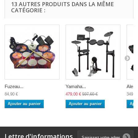
13 AUTRES PRODUITS DANS LA MÊME
CATÉGORIE :
Fuzeau...
Yamaha...
Alesis
84,90 €
479,00 €
597,60 €
349,0
Ajouter au panier
Ajouter au panier
Ajou
Lettre d'informations