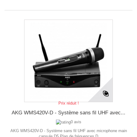
Prix réduit !
AKG WMS420V-D - Système sans fil UHF avec...
0 avis
AKG WMS420V-D - Système sans fil UHF avec microphone main
capsule D5 Plan de fréquences D