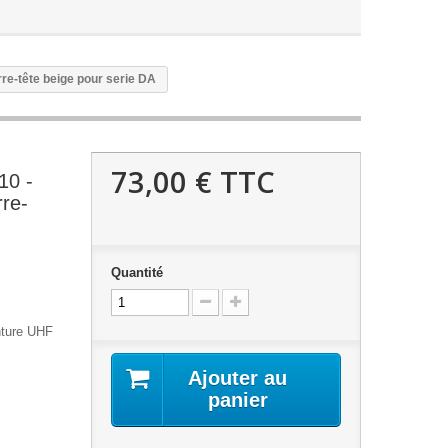
re-tête beige pour serie DA
73,00 €
TTC
10 -
re-
Quantité
nture UHF
Ajouter au
panier