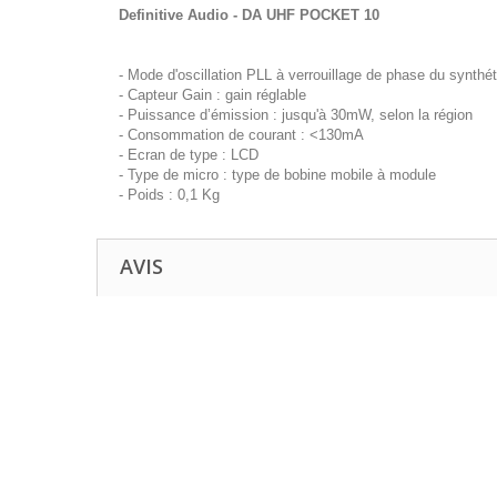
Definitive Audio - DA UHF POCKET 10
- Mode d'oscillation PLL à verrouillage de phase du synthé
- Capteur Gain : gain réglable
- Puissance d’émission : jusqu'à 30mW, selon la région
- Consommation de courant : <130mA
- Ecran de type : LCD
- Type de micro : type de bobine mobile à module
- Poids : 0,1 Kg
AVIS