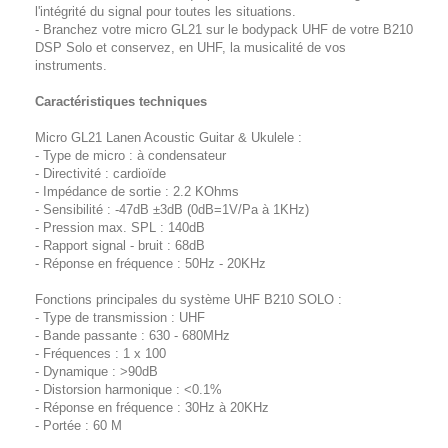
l'intégrité du signal pour toutes les situations.
- Branchez votre micro GL21 sur le bodypack UHF de votre B210
DSP Solo et conservez, en UHF, la musicalité de vos
instruments.
Caractéristiques techniques
Micro GL21 Lanen Acoustic Guitar & Ukulele :
- Type de micro : à condensateur
- Directivité : cardioïde
- Impédance de sortie : 2.2 KOhms
- Sensibilité : -47dB ±3dB (0dB=1V/Pa à 1KHz)
- Pression max. SPL : 140dB
- Rapport signal - bruit : 68dB
- Réponse en fréquence : 50Hz - 20KHz
Fonctions principales du système UHF B210 SOLO :
- Type de transmission : UHF
- Bande passante : 630 - 680MHz
- Fréquences : 1 x 100
- Dynamique : >90dB
- Distorsion harmonique : <0.1%
- Réponse en fréquence : 30Hz à 20KHz
- Portée : 60 M