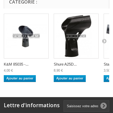
CATÉGORIE :
K&M 85035 -...
Shure A25D...
Stagg
4,00 €
8,90 €
3,50 €
Ajouter au panier
Ajouter au panier
Ajou
Lettre d'informations